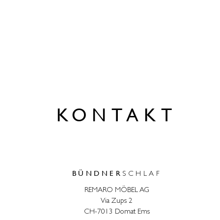
KONTAKT
BÜNDNER
SCHLAF
REMARO MÖBEL AG
Via Zups 2
CH-7013 Domat Ems